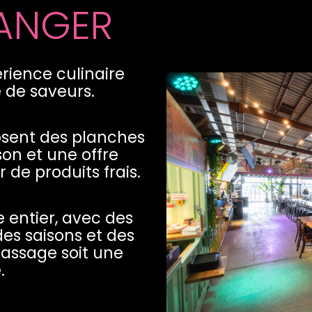
MANGER
érience culinaire
 de saveurs.
osent des planches
son et une offre
de produits frais.
e entier, avec des
des saisons et des
assage soit une
.