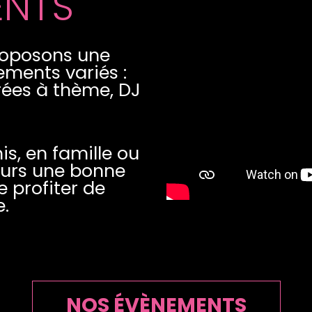
ENTS
roposons une
ments variés :
rées à thème, DJ
s, en famille ou
jours une bonne
e profiter de
.
NOS ÉVÈNEMENTS