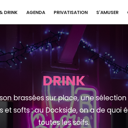
& DRINK
AGENDA
PRIVATISATION
S'AMUSER
DRINK
son brassées sur place, une sélection 
s et softs : au Dockside, on a de quoi
toutes les soifs.