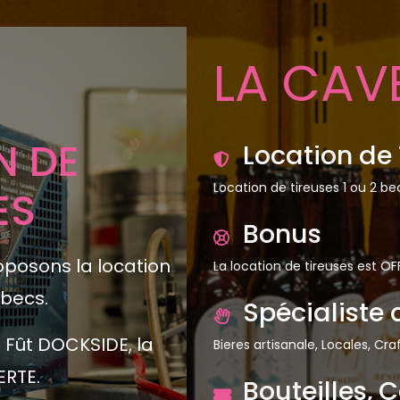
LA CAV
Location de 
Location de tireuses 1 ou 2 be
Bonus
S DE LA
La location de tireuses est O
Spécialiste 
Bieres artisanale, Locales, Cr
aft beer, Brassins
Bouteilles, 