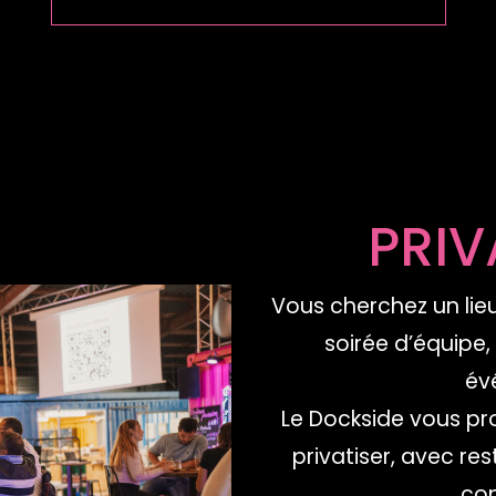
PRIV
Vous cherchez un lieu
soirée d’équipe,
év
Le Dockside vous p
privatiser, avec re
con