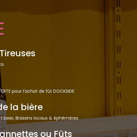
E
Tireuses
cs.
FFERTE pour l'achat de fût DOCKSIDE
de la bière
aft beer, Brassins locaux & éphémères
Cannettes ou Fûts