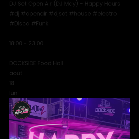
DJ Set Open Air (DJ May) - Happy Hours
#dj #openair #djset #house #electro
#Disco #Funk
18:00 - 23:00
DOCKSIDE Food Hall
août
18
lun.