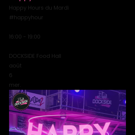
Happy Hours du Mardi
#happyhour
16:00 - 19:00
DOCKSIDE Food Hall
août
6
mer.