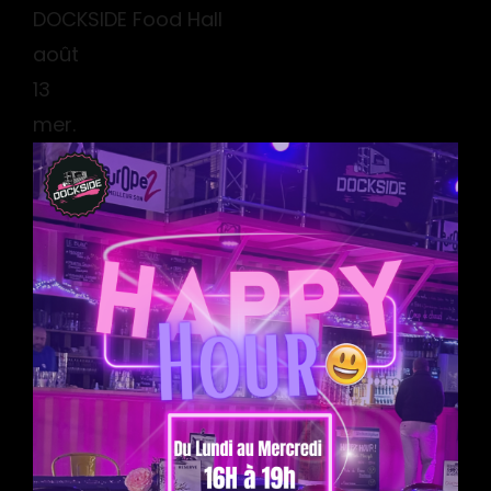
DOCKSIDE Food Hall
août
13
mer.