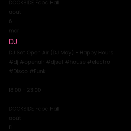
DOCKSIDE Food Hall
août
6
mer.
DJ
DJ Set Open Air (DJ May) - Happy Hours
#dj #openair #djset #house #electro
#Disco #Funk
18:00 - 23:00
DOCKSIDE Food Hall
août
11