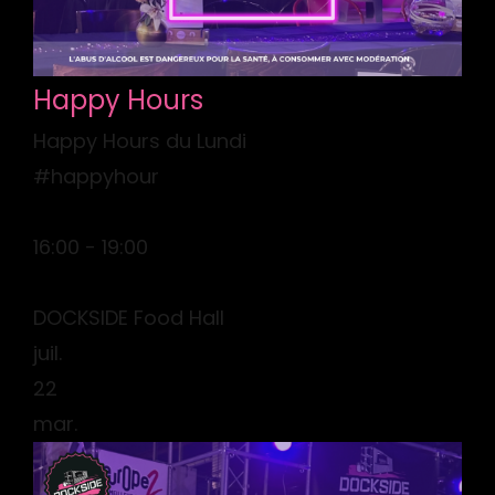
Happy Hours
Happy Hours du Lundi
#happyhour
16:00 - 19:00
DOCKSIDE Food Hall
juil.
22
mar.