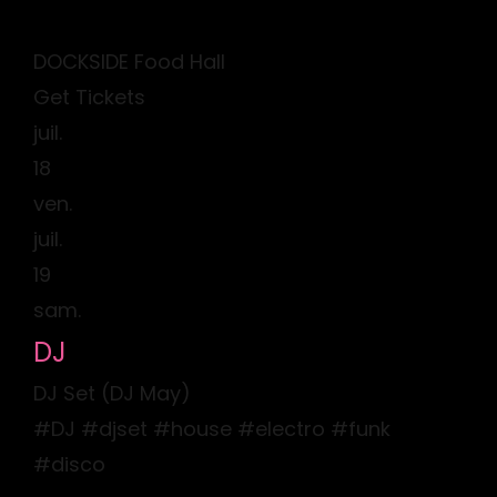
DOCKSIDE Food Hall
Get Tickets
juil.
18
ven.
juil.
19
sam.
DJ
DJ Set (DJ May)
#DJ #djset #house #electro #funk
#disco