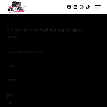
Edit widget
Share
Calendrier des matchs par équipes
Dates
Type d'événement
Lieu
Hôte
juil.
16