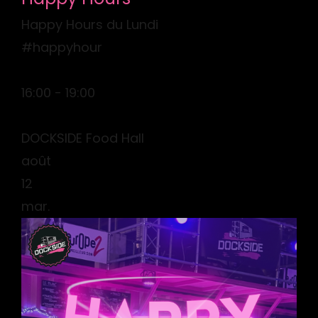
Happy Hours du Lundi
#happyhour
16:00 - 19:00
DOCKSIDE Food Hall
août
12
mar.