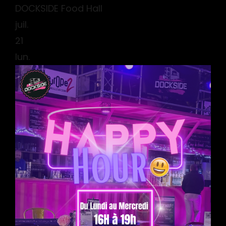
DOCKSIDE Food Hall
juil.
21
lun.