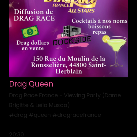
Drag Queen
Drag Race France - Viewing Party (Dame
Brigitte & Leïla Musaa)
#drag #queen #dragracefrance
20:30